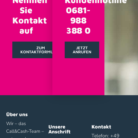
Sie
0681-
Kontakt
988
auf
388 0
ZUM
JETZT
KONTAKTFORMULAR
ANRUFEN
+479-
+479-
463-
463-
6276
6276
Über uns
Wir – das
Unsere
Kontakt
Call&Cash-Team –
Anschrift
Telefon: +49