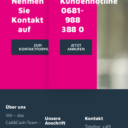
Nehmen
Kundenhotline
Sie
0681-
Kontakt
988
auf
388 0
ZUM
JETZT
KONTAKTFORMULAR
ANRUFEN
+479-
+479-
463-
463-
6276
6276
Über uns
Wir – das
Unsere
Kontakt
Call&Cash-Team –
Anschrift
Telefon: +49