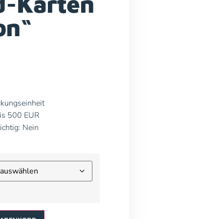
d-Karten
on“
ckungseinheit
bis 500 EUR
ichtig: Nein