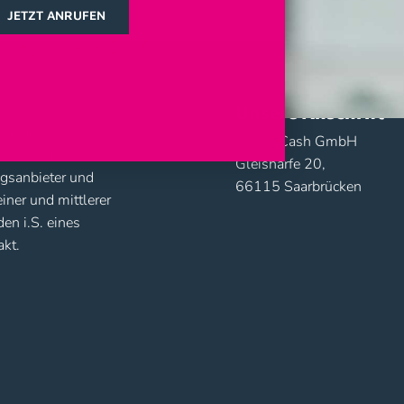
JETZT ANRUFEN
479-463-6276
Unsere Anschrift
ätiger,
Call & Cash GmbH
nter und
Gleisharfe 20,
ngsanbieter und
66115 Saarbrücken
einer und mittlerer
en i.S. eines
kt.